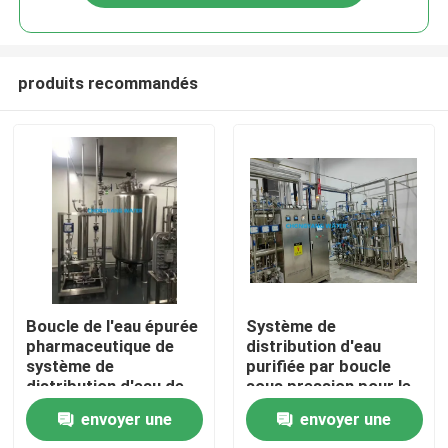
produits recommandés
Maison
Boucle de l'eau épurée
Système de
pharmaceutique de
distribution d'eau
système de
purifiée par boucle
Produits
distribution d'eau de
sous pression pour le
boucle de SS304L
système d'injection
envoyer une
envoyer une
SS316L
Vidéos