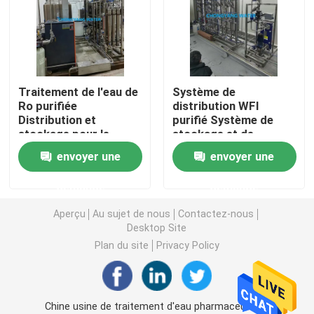
Systèmes de distillation multi-effets (MED)
Générateurs de vapeur pur (PSG)
Traitement de l'eau de
Système de
Ro purifiée
distribution WFI
Distribution et
purifié Système de
Systèmes de préparation de la solution
stockage pour le
stockage et de
stockage industriel de
distribution d'eau
envoyer une
envoyer une
l'eau
Systèmes CIP et SIP
demande
demande
Systèmes électroniques d'eau ultrapure (UPW)
Aperçu
Au sujet de nous
Contactez-nous
Desktop Site
Plan du site
Privacy Policy
Systèmes d'eau médicaux
Systèmes RO de dessalement d'eau de mer
Chine usine de traitement d'eau pharmaceutique