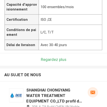
Capacité d'approv
100 ensembles/mois
isionnement
Certification
ISO ,CE
Conditions de pai
L/C, T/T
ement
Délai de livraison
Avec 30-40 jours
Regardez plus
AU SUJET DE NOUS
SHANGHAI CHONGYANG
WATER TREATMENT
EQUIPMENT CO.,LTD profil du
fabricant
308 # T9 Build CHENJIN Noble