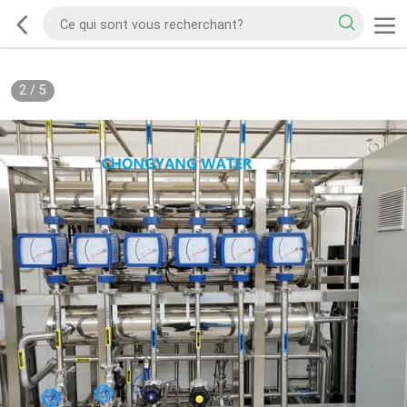
2
/
5