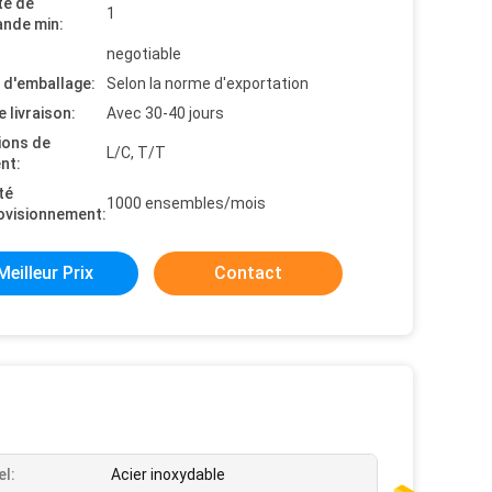
té de
1
nde min:
negotiable
s d'emballage:
Selon la norme d'exportation
e livraison:
Avec 30-40 jours
ions de
L/C, T/T
nt:
té
1000 ensembles/mois
ovisionnement:
Meilleur Prix
Contact
el:
Acier inoxydable