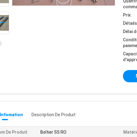
Quanti
comma
Prix:
Détail
Délai d
Condit
paieme
Capaci
d'appr
 Infomation
Description De Produit
m De Produit:
Boîtier SS RO
Matéri