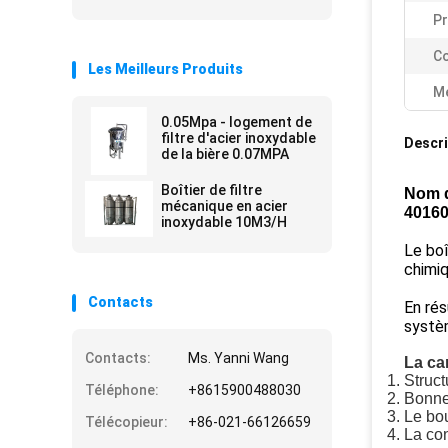
Pr
Co
Les Meilleurs Produits
Me
0.05Mpa - logement de
filtre d'acier inoxydable
Descri
de la bière 0.07MPA
Boîtier de filtre
Nom d
mécanique en acier
4016
inoxydable 10M3/H
Le boî
chimiq
Contacts
En rés
systèm
Contacts:
Ms. Yanni Wang
La car
Struct
Téléphone:
+8615900488030
Bonne 
Le bou
Télécopieur:
+86-021-66126659
La con