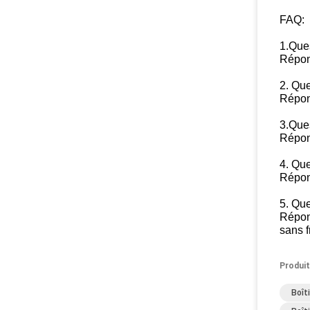
FAQ:
1.Ques
Répon
2. Que
Répons
3.Ques
Répon
4. Que
Répon
5. Qu
Répon
sans f
Produit
Boît