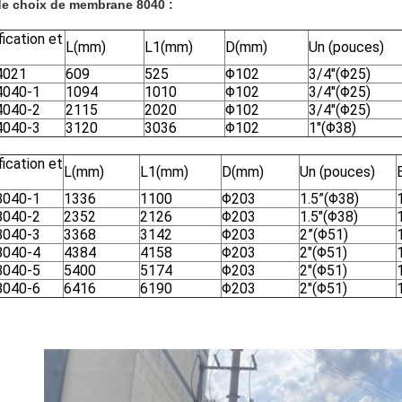
de choix de membrane 8040 :
ication et
L(mm)
L1(mm)
D(mm)
Un (pouces)
4021
609
525
Φ102
3/4"(Φ25)
4040-1
1094
1010
Φ102
3/4"(Φ25)
4040-2
2115
2020
Φ102
3/4"(Φ25)
4040-3
3120
3036
Φ102
1"(Φ38)
ication et
L(mm)
L1(mm)
D(mm)
Un (pouces)
8040-1
1336
1100
Φ203
1.5
”(Φ38)
8040-2
2352
2126
Φ203
1.5"(Φ38)
8040-3
3368
3142
Φ203
2
”(Φ51)
8040-4
4384
4158
Φ203
2"(Φ51)
8040-5
5400
5174
Φ203
2"(Φ51)
8040-6
6416
6190
Φ203
2"(Φ51)