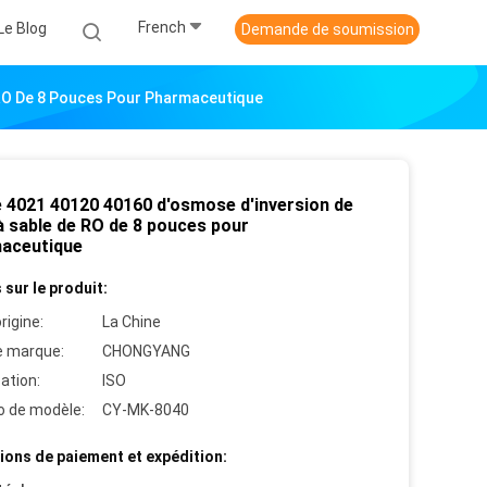
French
Le Blog
Demande de soumission
e RO De 8 Pouces Pour Pharmaceutique
e 4021 40120 40160 d'osmose d'inversion de
 à sable de RO de 8 pouces pour
aceutique
 sur le produit:
rigine:
La Chine
 marque:
CHONGYANG
cation:
ISO
 de modèle:
CY-MK-8040
ions de paiement et expédition: