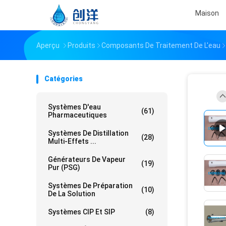
Maison
Aperçu
Produits
Composants De Traitement De L'eau
Catégories
Systèmes D'eau
(61)
Pharmaceutiques
Systèmes De Distillation
(28)
Multi-Effets ...
Générateurs De Vapeur
(19)
Pur (PSG)
Systèmes De Préparation
(10)
De La Solution
Systèmes CIP Et SIP
(8)