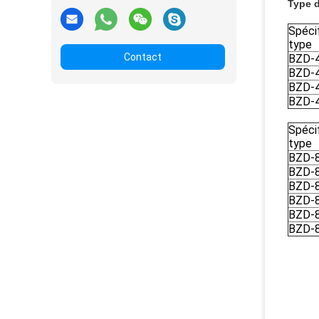
Type 
Spécif
type
Contact
BZD-
BZD-
BZD-
BZD-
Spécif
type
BZD-
BZD-
BZD-
BZD-
BZD-
BZD-