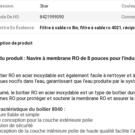
ession:
3bar
Couleu
de De HS:
8421999090
Connex
ttre En Évidence:
Filtre à sable ro 8in
,
filtre à sable ro 4021
,
récip
ption de produit
u produit :
Navire à membrane RO de 8 pouces pour l'indu
0
tier RO en acier inoxydable est également facile à nettoyer et à e
ues nocifs dans l'eau, garantissant que l'eau produite par le s
umé, le boîtier RO en acier inoxydable est un type de boîtier dura
es RO pour protéger et soutenir la membrane RO et assurer la p
actéristique du boîtier 8040 :
ure fiable et simple
conception pour la couche extérieure polie
lon de sécurité
ception de la couche intérieure polie de haute qualité facilit