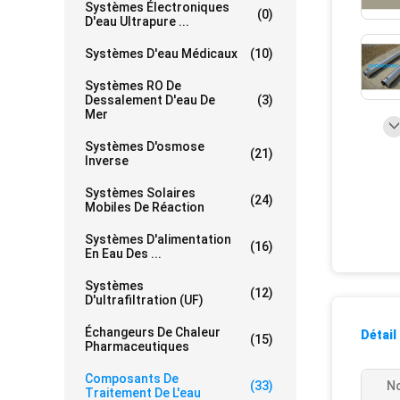
Systèmes Électroniques
(0)
D'eau Ultrapure ...
Systèmes D'eau Médicaux
(10)
Systèmes RO De
Dessalement D'eau De
(3)
Mer
Systèmes D'osmose
(21)
Inverse
Systèmes Solaires
(24)
Mobiles De Réaction
Systèmes D'alimentation
(16)
En Eau Des ...
Systèmes
(12)
D'ultrafiltration (UF)
Échangeurs De Chaleur
Détail
(15)
Pharmaceutiques
Composants De
(33)
No
Traitement De L'eau