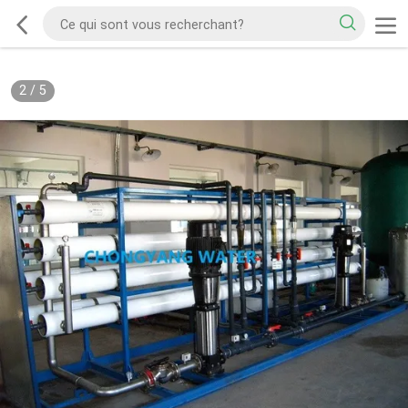
2
/
5