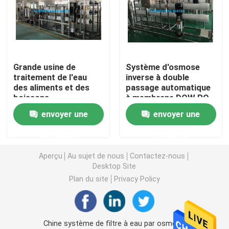
Systèmes de distillation multi-effets (MED)
Générateurs de vapeur pur (PSG)
Grande usine de
Système d'osmose
traitement de l'eau
inverse à double
des aliments et des
passage automatique
Systèmes de préparation de la solution
boissons
à membrane DOW RO
envoyer une
envoyer une
Systèmes CIP et SIP
demande
demande
Systèmes électroniques d'eau ultrapure (UPW)
Aperçu
Au sujet de nous
Contactez-nous
Desktop Site
Plan du site
Privacy Policy
Systèmes d'eau médicaux
Systèmes RO de dessalement d'eau de mer
Chine système de filtre à eau par osmose