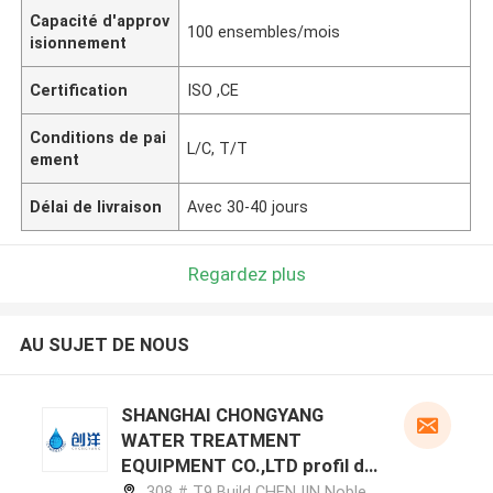
Capacité d'approv
100 ensembles/mois
isionnement
Certification
ISO ,CE
Conditions de pai
L/C, T/T
ement
Délai de livraison
Avec 30-40 jours
Regardez plus
AU SUJET DE NOUS
SHANGHAI CHONGYANG
WATER TREATMENT
EQUIPMENT CO.,LTD profil du
fabricant
308 # T9 Build CHENJIN Noble