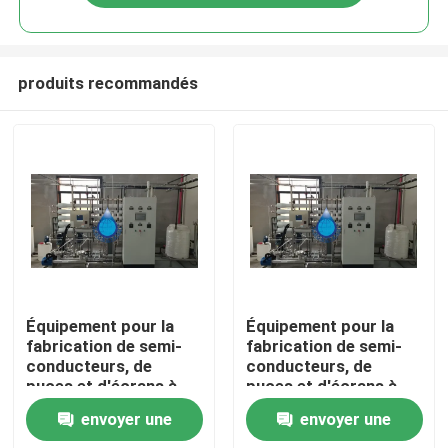
produits recommandés
Maison
Équipement pour la
Équipement pour la
fabrication de semi-
fabrication de semi-
conducteurs, de
conducteurs, de
Produits
puces et d'écrans à
puces et d'écrans à
écran plat.
écran plat.
envoyer une
envoyer une
Vidéos