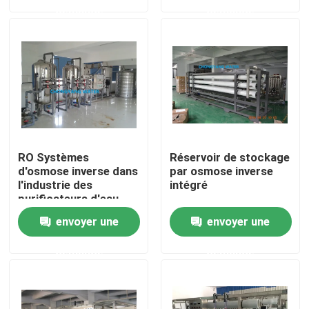
demande
demande
À propos de nous
Visite d'usine
Contrôle de qualité
RO Systèmes
Réservoir de stockage
Contactez-nous
d'osmose inverse dans
par osmose inverse
l'industrie des
intégré
purificateurs d'eau
Demandez une citation
envoyer une
envoyer une
demande
demande
Blog
Systèmes d'eau pharmaceutiques